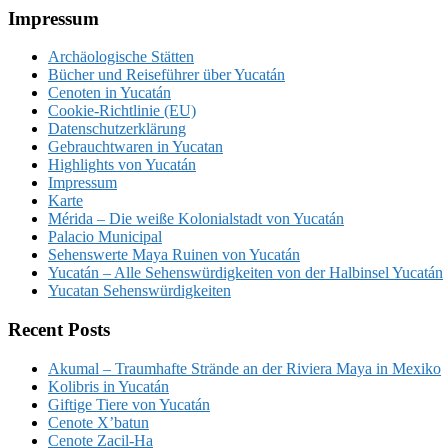
Footer
Impressum
Archäologische Stätten
Bücher und Reiseführer über Yucatán
Cenoten in Yucatán
Cookie-Richtlinie (EU)
Datenschutzerklärung
Gebrauchtwaren in Yucatan
Highlights von Yucatán
Impressum
Karte
Mérida – Die weiße Kolonialstadt von Yucatán
Palacio Municipal
Sehenswerte Maya Ruinen von Yucatán
Yucatán – Alle Sehenswürdigkeiten von der Halbinsel Yucatán
Yucatan Sehenswürdigkeiten
Recent Posts
Akumal – Traumhafte Strände an der Riviera Maya in Mexiko
Kolibris in Yucatán
Giftige Tiere von Yucatán
Cenote X’batun
Cenote Zacil-Ha