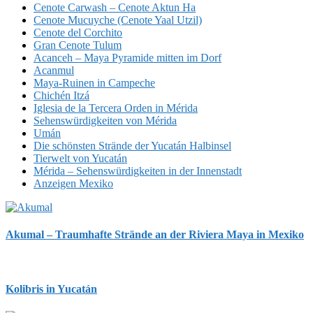
Cenote Carwash – Cenote Aktun Ha
Cenote Mucuyche (Cenote Yaal Utzil)
Cenote del Corchito
Gran Cenote Tulum
Acanceh – Maya Pyramide mitten im Dorf
Acanmul
Maya-Ruinen in Campeche
Chichén Itzá
Iglesia de la Tercera Orden in Mérida
Sehenswürdigkeiten von Mérida
Umán
Die schönsten Strände der Yucatán Halbinsel
Tierwelt von Yucatán
Mérida – Sehenswürdigkeiten in der Innenstadt
Anzeigen Mexiko
Akumal – Traumhafte Strände an der Riviera Maya in Mexiko
Kolibris in Yucatán