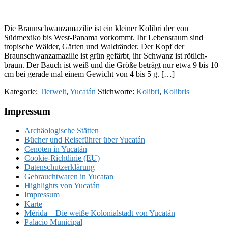
Die Braunschwanzamazilie ist ein kleiner Kolibri der von
Südmexiko bis West-Panama vorkommt. Ihr Lebensraum sind
tropische Wälder, Gärten und Waldränder. Der Kopf der
Braunschwanzamazilie ist grün gefärbt, ihr Schwanz ist rötlich-
braun. Der Bauch ist weiß und die Größe beträgt nur etwa 9 bis 10
cm bei gerade mal einem Gewicht von 4 bis 5 g. […]
Kategorie:
Tierwelt
,
Yucatán
Stichworte:
Kolibri
,
Kolibris
Footer
Impressum
Archäologische Stätten
Bücher und Reiseführer über Yucatán
Cenoten in Yucatán
Cookie-Richtlinie (EU)
Datenschutzerklärung
Gebrauchtwaren in Yucatan
Highlights von Yucatán
Impressum
Karte
Mérida – Die weiße Kolonialstadt von Yucatán
Palacio Municipal