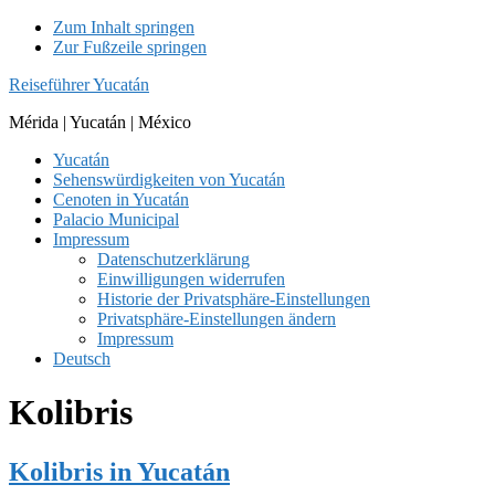
Zum Inhalt springen
Zur Fußzeile springen
Reiseführer Yucatán
Mérida | Yucatán | México
Yucatán
Sehenswürdigkeiten von Yucatán
Cenoten in Yucatán
Palacio Municipal
Impressum
Datenschutzerklärung
Einwilligungen widerrufen
Historie der Privatsphäre-Einstellungen
Privatsphäre-Einstellungen ändern
Impressum
Deutsch
Kolibris
Kolibris in Yucatán