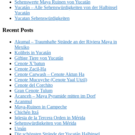
Sehenswerte Maya Ruinen von Yucatán
Yucatán – Alle Sehenswürdigkeiten von der Halbinsel
Yucatán
Yucatan Sehenswürdigkeiten
Recent Posts
Akumal – Traumhafte Strände an der Riviera Maya in
Mexiko
Kolibris in Yucatán
Giftige Tiere von Yucatán
Cenote X’batun
Cenote Zacil-Ha
Cenote Carwash – Cenote Aktun Ha
Cenote Mucuyche (Cenote Yaal Utzil)
Cenote del Corchito
Gran Cenote Tulum
Acanceh – Maya Pyramide mitten im Dorf
Acanmul
Maya-Ruinen in Campeche
Chichén Itzá
Iglesia de la Tercera Orden in Mérida
Sehenswürdigkeiten von Mérida
Umán
Die schönsten Strände der Yucatán Halbinsel